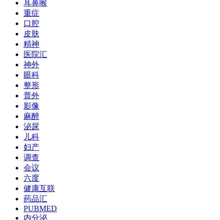
耳鼻喉
重症
口腔
皮肤
精神
医院汇
神外
眼科
整形
普外
影像
麻醉
泌尿
儿科
妇产
调查
会议
六度
健康互联
药品汇
PUBMED
内分泌