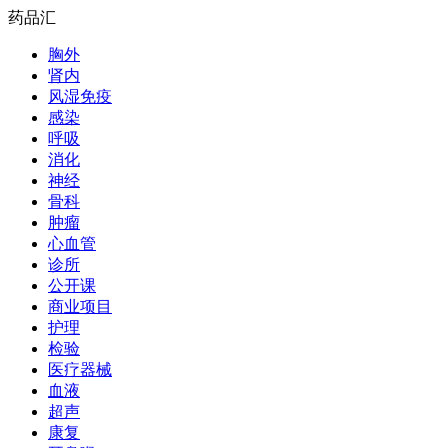
药品汇
胸外
肾内
风湿免疫
感染
呼吸
消化
神经
骨科
肿瘤
心血管
诊所
公开课
商业项目
护理
检验
医疗器械
血液
超声
康复