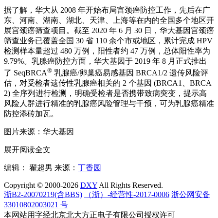
据了解，华大从 2008 年开始布局宫颈癌防控工作，先后在广
东、河南、湖南、湖北、天津、上海等在内的全国多个地区开
展宫颈癌筛查项目。截至 2020 年 6 月 30 日，华大基因宫颈癌
筛查业务已覆盖全国 30 省 110 余个市或地区，累计完成 HPV
检测样本量超过 480 万例，阳性者约 47 万例，总体阳性率为
9.79%。乳腺癌防控方面，华大基因于 2019 年 8 月正式推出
®
了 SeqBRCA
乳腺癌/卵巢癌易感基因 BRCA1/2 遗传风险评
估，对受检者遗传性乳腺癌相关的 2 个基因 (BRCA1、BRCA
2) 全序列进行检测，明确受检者是否携带致病突变，提示高
风险人群进行精准的乳腺癌风险管理与干预，可为乳腺癌精准
防控添砖加瓦。
图片来源：华大基因
展开阅读全文
编辑： 翟超男
来源：
丁香园
Copyright © 2000-2026
DXY
All Rights Reserved.
浙B2-20070219(含BBS)
（浙）-经营性-2017-0006
浙公网安备
33010802003021 号
本网站用字经北京北大方正电子有限公司授权许可