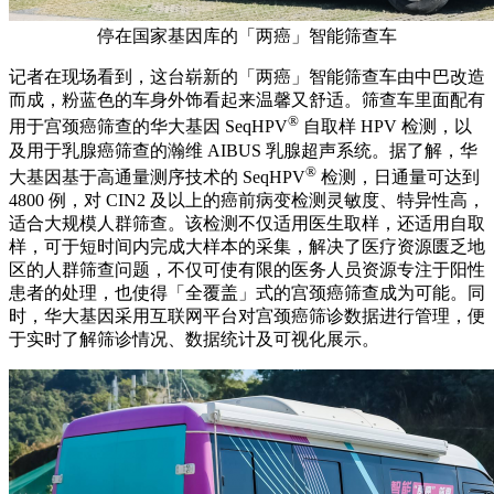
停在国家基因库的「两癌」智能筛查车
记者在现场看到，这台崭新的「两癌」智能筛查车由中巴改造
而成，粉蓝色的车身外饰看起来温馨又舒适。筛查车里面配有
®
用于宫颈癌筛查的华大基因 SeqHPV
自取样 HPV 检测，以
及用于乳腺癌筛查的瀚维 AIBUS 乳腺超声系统。据了解，华
®
大基因基于高通量测序技术的 SeqHPV
检测，日通量可达到
4800 例，对 CIN2 及以上的癌前病变检测灵敏度、特异性高，
适合大规模人群筛查。该检测不仅适用医生取样，还适用自取
样，可于短时间内完成大样本的采集，解决了医疗资源匮乏地
区的人群筛查问题，不仅可使有限的医务人员资源专注于阳性
患者的处理，也使得「全覆盖」式的宫颈癌筛查成为可能。同
时，华大基因采用互联网平台对宫颈癌筛诊数据进行管理，便
于实时了解筛诊情况、数据统计及可视化展示。