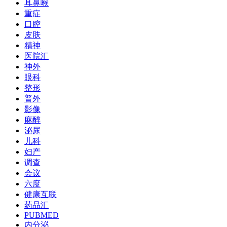
耳鼻喉
重症
口腔
皮肤
精神
医院汇
神外
眼科
整形
普外
影像
麻醉
泌尿
儿科
妇产
调查
会议
六度
健康互联
药品汇
PUBMED
内分泌