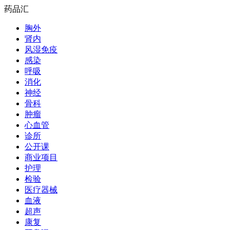
药品汇
胸外
肾内
风湿免疫
感染
呼吸
消化
神经
骨科
肿瘤
心血管
诊所
公开课
商业项目
护理
检验
医疗器械
血液
超声
康复