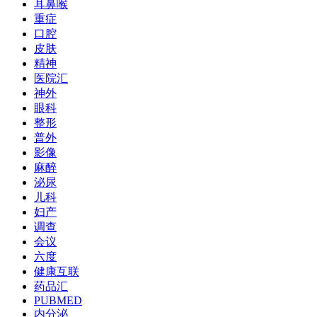
耳鼻喉
重症
口腔
皮肤
精神
医院汇
神外
眼科
整形
普外
影像
麻醉
泌尿
儿科
妇产
调查
会议
六度
健康互联
药品汇
PUBMED
内分泌