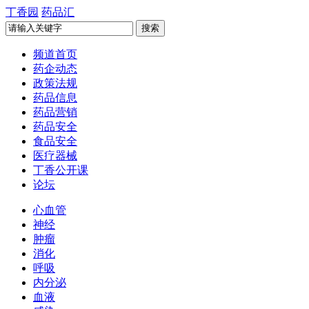
丁香园
药品汇
频道首页
药企动态
政策法规
药品信息
药品营销
药品安全
食品安全
医疗器械
丁香公开课
论坛
心血管
神经
肿瘤
消化
呼吸
内分泌
血液