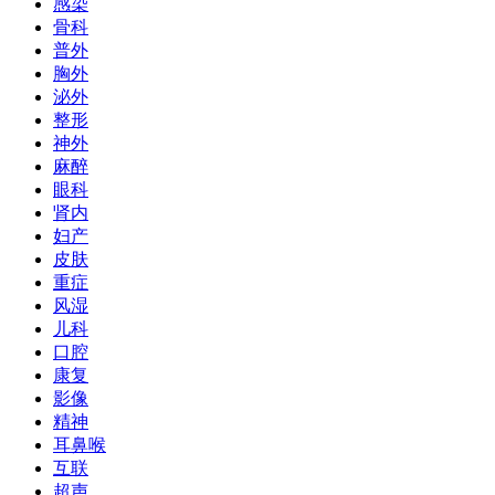
感染
骨科
普外
胸外
泌外
整形
神外
麻醉
眼科
肾内
妇产
皮肤
重症
风湿
儿科
口腔
康复
影像
精神
耳鼻喉
互联
超声